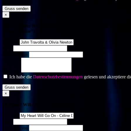
Gruss senden
×
John Travolta & Olivia Newton-John - You're The One That I W
(From “grease”)
Interpret?
Titel?
Gewünscht von
Gruss an:
Ich habe die
Datenschutzbestimmungen
gelesen und akzeptiere di
Gruss senden
×
My Heart Will Go On - Céline Dion
Interpret?
Titel?
Gewünscht von