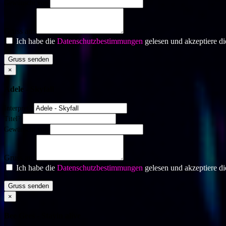
Gewünscht von
Gruss an:
Ich habe die
Datenschutzbestimmungen
gelesen und akzeptiere di
Gruss senden
×
Adele - Skyfall
Interpret?
Titel?
Gewünscht von
Gruss an:
Ich habe die
Datenschutzbestimmungen
gelesen und akzeptiere di
Gruss senden
×
Bee Gees - Stayin alive