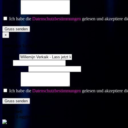
Gruss an:
Ich habe die
Datenschutzbestimmungen
gelesen und akzeptiere di
Gruss senden
×
Willemijn Verkaik - Lass jetzt los
Interpret?
Titel?
Gewünscht von
Gruss an:
Ich habe die
Datenschutzbestimmungen
gelesen und akzeptiere di
Gruss senden
Vote Titel!
Kenny Loggins - Footloose