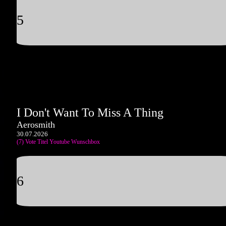
5
I Don't Want To Miss A Thing
Aerosmith
30.07.2026
(7) Vote Titel
Youtube
Wunschbox
6