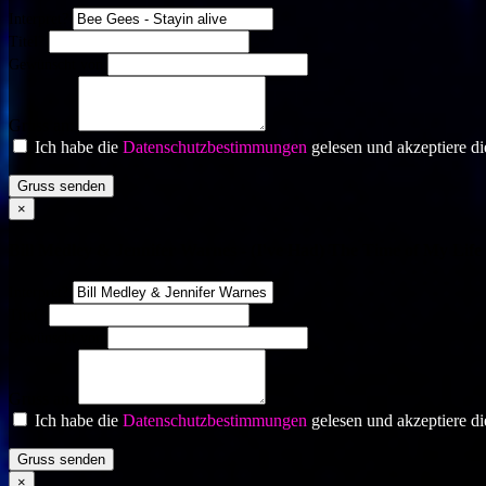
Interpret?
Titel?
Gewünscht von
Gruss an:
Ich habe die
Datenschutzbestimmungen
gelesen und akzeptiere di
Gruss senden
×
Bill Medley & Jennifer Warnes - (I've Had) The Time of My Life
Interpret?
Titel?
Gewünscht von
Gruss an:
Ich habe die
Datenschutzbestimmungen
gelesen und akzeptiere di
Gruss senden
×