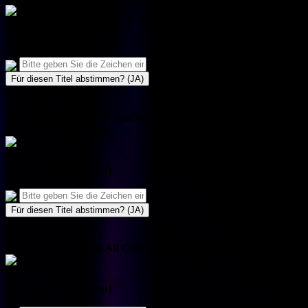
(4) Abstimmung(en)
Für diesen Titel abstimmen? (JA)
Vote Titel!
HUNTR/X & EJAE & Audrey Nuna & REI AMI & KPop Dem
Hunters Cast - Golden
(3) Abstimmung(en)
Für diesen Titel abstimmen? (JA)
Vote Titel!
Phil Collins - Against All Odds (Take A Look At Me Now)
(3) Abstimmung(en)