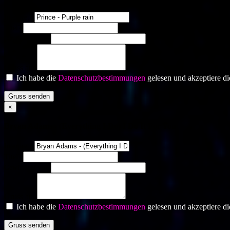
Interpret?
Titel?
Gewünscht von
Gruss an:
Ich habe die
Datenschutzbestimmungen
gelesen und akzeptiere di
Gruss senden
×
Bryan Adams - (Everything I Do) I Do It For You
Interpret?
Titel?
Gewünscht von
Gruss an:
Ich habe die
Datenschutzbestimmungen
gelesen und akzeptiere di
Gruss senden