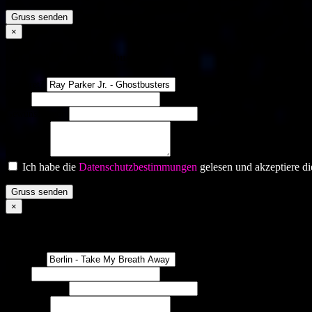
Gruss senden
×
Ray Parker Jr. - Ghostbusters
Interpret?
Titel?
Gewünscht von
Gruss an:
Ich habe die
Datenschutzbestimmungen
gelesen und akzeptiere di
Gruss senden
×
Berlin - Take My Breath Away
Interpret?
Titel?
Gewünscht von