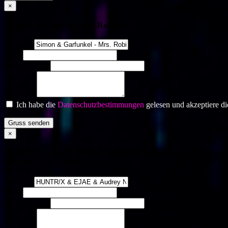
×
Simon & Garfunkel - Mrs. Robinson
Interpret?
Titel?
Gewünscht von
Gruss an:
Ich habe die
Datenschutzbestimmungen
gelesen und akzeptiere di
Gruss senden
×
HUNTR/X & EJAE & Audrey Nuna & REI AMI & KPop Dem
Hunters Cast - Golden
Interpret?
Titel?
Gewünscht von