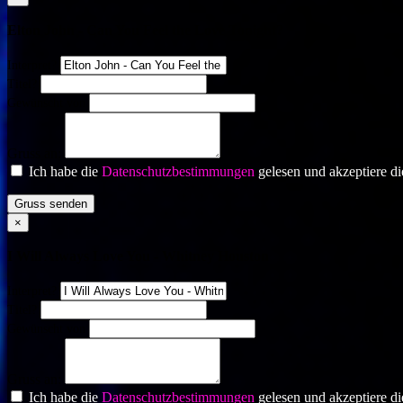
Elton John - Can You Feel the Love Tonight?
Interpret?
Titel?
Gewünscht von
Gruss an:
Ich habe die
Datenschutzbestimmungen
gelesen und akzeptiere di
Gruss senden
×
I Will Always Love You - Whitney Houston
Interpret?
Titel?
Gewünscht von
Gruss an:
Ich habe die
Datenschutzbestimmungen
gelesen und akzeptiere di