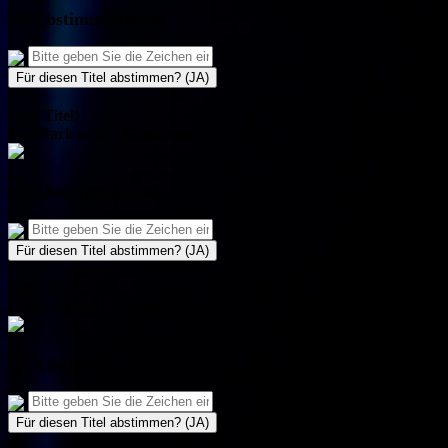
(9) Abstimmung(en)
Für diesen Titel abstimmen? (JA)
Vote Titel!
Ray Parker Jr. - Ghostbusters
(9) Abstimmung(en)
Für diesen Titel abstimmen? (JA)
Vote Titel!
Berlin - Take My Breath Away
(8) Abstimmung(en)
Für diesen Titel abstimmen? (JA)