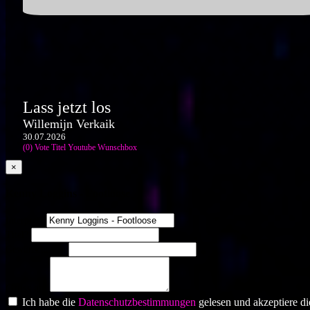
Lass jetzt los
Willemijn Verkaik
30.07.2026
(0) Vote Titel
Youtube
Wunschbox
×
Kenny Loggins - Footloose
Interpret?
Titel?
Gewünscht von
Gruss an:
Ich habe die
Datenschutzbestimmungen
gelesen und akzeptiere di