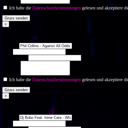
Gruss an:
Ich habe die
Datenschutzbestimmungen
gelesen und akzeptiere di
Gruss senden
×
Phil Collins - Against All Odds (Take A Look At Me Now)
Interpret?
Titel?
Gewünscht von
Gruss an:
Ich habe die
Datenschutzbestimmungen
gelesen und akzeptiere di
Gruss senden
×
Dj Bobo Feat. Irene Cara - What A Feeling
Interpret?
Titel?